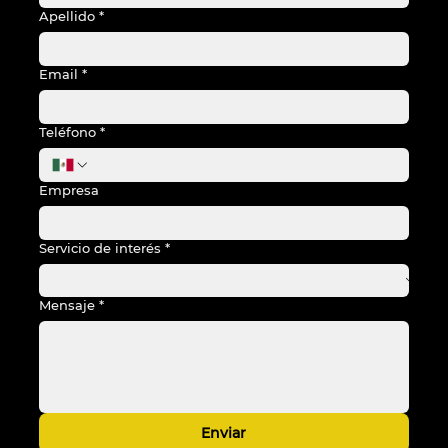
Apellido
*
Email
*
Teléfono
*
Empresa
Servicio de interés
*
Mensaje
*
Enviar